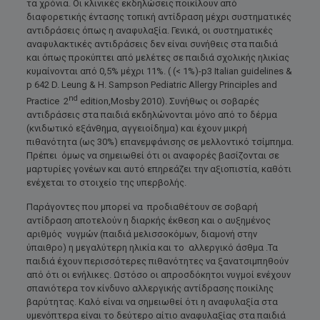
τα χρόνια. Οι κλινικές εκδηλώσεις ποικίλουν από
διαφορετικής έντασης τοπική αντίδραση μέχρι συστηματικές
αντιδράσεις όπως η αναφυλαξία. Γενικά, οι συστηματικές
αναφυλακτικές αντιδράσεις δεν είναι συνήθεις στα παιδιά
και όπως προκύπτει από μελέτες σε παιδιά σχολικής ηλικίας
κυμαίνονται από 0,5% μέχρι 11%. ( (< 1%)-p3 Italian guidelines &
p 642 D. Leung & H. Sampson Pediatric Allergy Principles and
nd
Practice 2
edition,Mosby 2010). Συνήθως οι σοβαρές
αντιδράσεις στα παιδιά εκδηλώνονται μόνο από το δέρμα
(κνιδωτικό εξάνθημα, αγγειοίδημα) και έχουν μικρή
πιθανότητα (ως 30%) επανεμφάνισης σε μελλοντικό τσίμπημα.
Πρέπει όμως να σημειωθεί ότι οι αναφορές βασίζονται σε
μαρτυρίες γονέων και αυτό επηρεάζει την αξιοπιστία, καθότι
ενέχεται το στοιχείο της υπερβολής.
Παράγοντες που μπορεί να προδιαθέτουν σε σοβαρή
αντίδραση αποτελούν η διαρκής έκθεση και ο αυξημένος
αριθμός νυγμών (παιδιά μελισσοκόμων, διαμονή στην
ύπαιθρο) η μεγαλύτερη ηλικία και το αλλεργικό άσθμα .Τα
παιδιά έχουν περισσότερες πιθανότητες να ξανατσιμπηθούν
από ότι οι ενήλικες. Ωστόσο οι απροσδόκητοι νυγμοί ενέχουν
σπανιότερα τον κίνδυνο αλλεργικής αντίδρασης ποικίλης
βαρύτητας. Καλό είναι να σημειωθεί ότι η αναφυλαξία στα
υμενόπτερα είναι το δεύτερο αίτιο αναφυλαξίας στα παιδιά