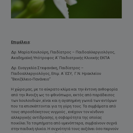
Επιμέλεια
:
Δρ. Μαρία Κουλούρη, Παιδίατρος – Παιδοαλλεργιολόγος,
Ακαδημαϊκή Υπότροφος Α’ Παιδιατρικής Κλινικής ΕΚΠΑ
Δρ. Ευαγγελία Στεφανάκη, Παιδίατρος –
Παιδοαλλεργιολόγος, Επιμ. Α΄ ΕΣΥ, Γ.Ν. Ηρακλείου
“Βενιζέλειο-Πανάνειο”
Η χώρα μας, με το εύκρατο κλίμα και την έντονη ανθοφορία
από την Άνοιξη ως το φθινόπωρο, εκτός από παράδεισος
των λουλουδιών ,είναι και η αγαπημένη γωνιά των εντόμων
που τα επισκέπτονται για τη γύρη τους. Τα συμβάματα από
τους απροσδόκητους νυγμούς , ενέχουν τον κίνδυνο
αλλεργικής αντίδρασης, η σοβαρότητα της οποίας
ποικίλει.Τα τσιμπήματα από υμενόπτερα, συμβαίνουν συχνά
στην παιδική ηλικία. Η συχνότητά τους αυξάνει όσο περνούν