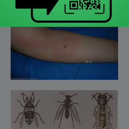
(δεν περπατάμε με γυμνά πόδια, αποφεύγουμε γεύματα στην
εξοχή, δεν πλησιάζουμε φωλιές ή κυψέλες).