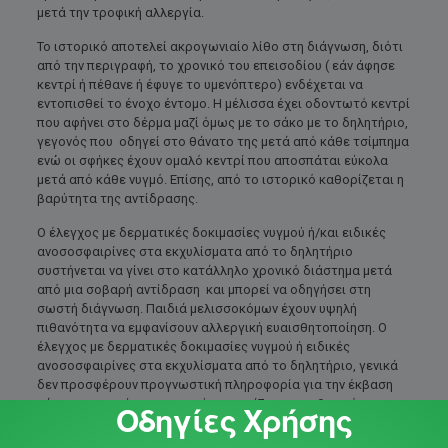
μετά την τροφική αλλεργία.
Το ιστορικό αποτελεί ακρογωνιαίο λίθο στη διάγνωση, διότι
από την περιγραφή, το χρονικό του επεισοδίου ( εάν άφησε
κεντρί ή πέθανε ή έφυγε το υμενόπτερο) ενδέχεται να
εντοπισθεί το ένοχο έντομο. Η μέλισσα έχει οδοντωτό κεντρί
που αφήνει στο δέρμα μαζί όμως με το σάκο με το δηλητήριο,
γεγονός που οδηγεί στο θάνατο της μετά από κάθε τσίμπημα
ενώ οι σφήκες έχουν ομαλό κεντρί που αποσπάται εύκολα
μετά από κάθε νυγμό. Επίσης, από το ιστορικό καθορίζεται η
βαρύτητα της αντίδρασης.
Ο έλεγχος με δερματικές δοκιμασίες νυγμού ή/και ειδικές
ανοσοσφαιρίνες στα εκχυλίσματα από το δηλητήριο
συστήνεται να γίνει στο κατάλληλο χρονικό διάστημα μετά
από μια σοβαρή αντίδραση και μπορεί να οδηγήσει στη
σωστή διάγνωση. Παιδιά μελισσοκόμων έχουν υψηλή
πιθανότητα να εμφανίσουν αλλεργική ευαισθητοποίηση. Ο
έλεγχος με δερματικές δοκιμασίες νυγμού ή ειδικές
ανοσοσφαιρίνες στα εκχυλίσματα από το δηλητήριο, γενικά
δεν προσφέρουν προγνωστική πληροφορία για την έκβαση
κάποιου τσιμπήματος και ούτε σχετίζονται με θετικό
Οδηγίες Χρήσης
ιστορικό νυγμού. Με λίγα λόγια, οι δοκιμασίες αυτές δεν
πρέπει να γίνονται στο γενικό πληθυσμό. Σε ένα μικρό