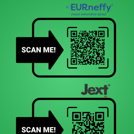
ποσοστό μπορούν τα παιδιά να έχουν θετικά αντισώματα στο
δηλητήριο υμενόπτερων χωρίς αυτό να έχει κλινική σημασία.
Σε μια διαχρονική μελέτη από την Ιρλανδία, που έγινε σε
παιδιά προσχολικής ηλικίας, βρέθηκε ότι η συνολική
επίπτωση των νυγμών υμενοπτέρων ήταν 6,8% στα 2 έτη, και
21,9% στα 5 έτη. Άλλες μελέτες υποστηρίζουν επίπτωση
κυμαινόμενη από 37,5% έως 68,9% κατά τη σχολική ηλικία, με
ακόμη υψηλότερα ποσοστά στους εφήβους και ενηλίκους
(56%-94%).
Άτομα με θετικό ιστορικό εντονώτατης τοπικής αντίδρασης
ή αναφυλαξίας μετά από νυγμό από υμενόπτερο, επιβάλλεται
να φέρουν αυτοενιέμενη ένεση αδρεναλίνης και να είναι
εκπαιδευμένα από ειδικό.
Στα παραπάνω άτομα συστήνεται θεραπεία
απευαισθητοποίησης για μακροχρόνια προστασία μέσω της
υποδόριας ανοσοθεραπείας και είναι εφαρμόσιμη στα παιδιά
άνω των 5 ετών. Γίνεται όμως από εξειδικευμένο ιατρό και
σε οργανωμένη ιατρική μονάδα.
Σε κάθε άλλη περίπτωση πρέπει να λαμβάνονται κατά το
δυνατόν μέτρα προστασίας από τσιμπήματα υμενοπτέρων