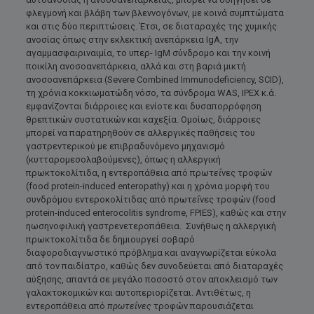
φλεγμονή και βλάβη των βλεννογόνων, με κοινά συμπτώματα
και στις δύο περιπτώσεις. Έτσι, σε διαταραχές της χυμικής
ανοσίας όπως στην εκλεκτική ανεπάρκεια IgA, την
αγαμμασφαιριναιμία, το υπερ- IgM σύνδρομο και την κοινή
ποικίλη ανοσοανεπάρκεια, αλλά και στη βαριά μικτή
ανοσοανεπάρκεια (Severe Combined Immunodeficiency, SCID),
τη χρόνια κοκκιωματώδη νόσο, τα σύνδρομα WAS, IPEX κ.ά.
εμφανίζονται διάρροιες και ενίοτε και δυσαπορρόφηση
θρεπτικών συστατικών και καχεξία. Ομοίως, διάρροιες
μπορεί να παρατηρηθούν σε αλλεργικές παθήσεις του
γαστρεντερικού με επιβραδυνόμενο μηχανισμό
(κυτταρομεσολαβούμενες), όπως η αλλεργική
πρωκτοκολίτιδα, η εντεροπάθεια από πρωτ
εΐ
νες τροφών
(food protein-induced enteropathy) και η χρόνια μορφή του
συνδρόμου εντεροκολίτιδας από πρωτ
εΐ
νες τροφών (food
protein-induced enterocolitis syndrome, FPIES), καθώς και στην
ηωσηνοφιλική γαστρενετεροπάθεια. Συνήθως η αλλεργική
πρωκτοκολίτιδα δε δημιουργεί σοβαρό
διαφοροδιαγνωστικό πρόβλημα και αναγνωρίζεται εύκολα
από τον παιδίατρο, καθώς δεν συνοδεύεται από διαταραχές
αύξησης, απαντά σε μεγάλο ποσοστό στον αποκλεισμό των
γαλακτοκομικών και αυτοπεριορίζεται. Αντιθέτως, η
εντεροπάθεια από
πρωτεΐνες
τροφών παρουσιάζεται