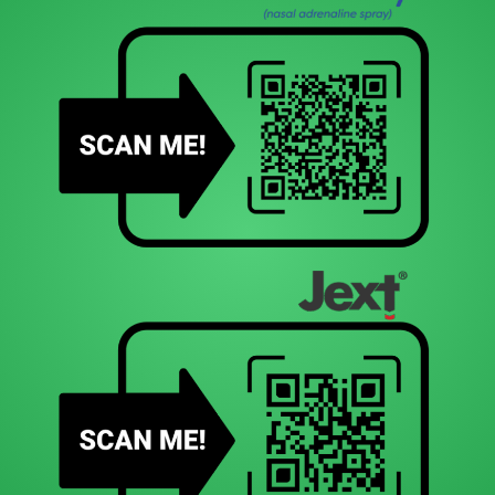
εμφανίζεται μετά την εισαγωγή τροφών που περιέχουν
γλουτένη στο διαιτολόγιο, οφείλεται σε αυτοάνοσο
μηχανισμό που πυροδοτείται από τη γλουτένη και στην
κλασική της μορφή συνήθως εμφανίζεται σε παιδιά έως 3
ετών και προκαλεί εντεροπάθεια, με αποτέλεσμα κοιλιακό
πόνο και διάρροια, εμέτους, δυσαπορρόφηση θρεπτικών
συστατικών και καθυστέρηση της ανάπτυξης. Η ΙΦΝΕ επίσης
αποτελεί αυτοάνοση διαταραχή που εμφανίζεται με κοιλιακό
άλγος, διάρροιες και απώλεια βάρους, όμως σπάνια
δημιουργεί διαφοροδιαγνωστικό πρόβλημα, καθώς συνήθως
εμφανίζεται στην εφηβεία, υπάρχουν αιμαρραγικές κενώσεις
και συχνά χαρακτηριστικές εξωεντερικές εκδηλώσεις.
Πάντως, πολύ συχνά οι προαναφερθείσες καταστάσεις
συνυπάρχουν. Έτσι, σε κάποιες ανοσοανεπάρκειες έχει
αναφερθεί αυξημένο ποσοστό ασθενών με τροφική αλλεργία,
όπως π.χ. σε υπογαμμασφαιριναιμία, εκλεκτική ανεπάρκεια
IgA, υπερ- IgM σύνδρομο 1 (μετάλλαξη στο γονίδιο του CD40
ligand), HIES, SCID. Στην ανεπάρκεια της IgA αναφέρεται
20πλάσιος κίνδυνος για κοιλιοκάκη. Σε ασθενείς με κοινή
ποικίλη ανοσοανεπάρκεια μπορεί να συνυπάρχει ΙΦΝΕ.
Τέλος, αναπνευστικές αλλεργίες και ανοσολογικές
διαταραχές μπορεί να μοιράζονται κοινά συμπτώματα. Οι
πρωτοπαθείς αντισωματικές ανεπάρκειες, που είναι και οι