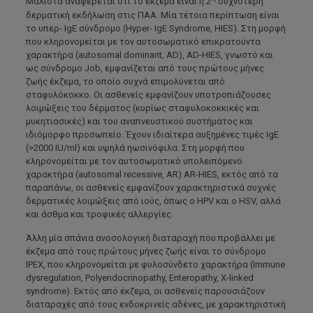
Μάλιστα αναφέρεται ότι το έκζεμα είναι η 2
συχνότερη
δερματική εκδήλωση στις ΠΑΑ. Μία τέτοια περίπτωση είναι
το υπερ- IgE σύνδρομο (Hyper- IgE Syndrome, HIES). Στη μορφή
που κληρονομείται με τον αυτοσωματικό επικρατούντα
χαρακτήρα (autosomal dominant, AD), AD-HIES, γνωστό και
ως σύνδρομο Job, εμφανίζεται από τους πρώτους μήνες
ζωής έκζεμα, το οποίο συχνά επιμολύνεται από
σταφυλόκοκκο. Οι ασθενείς εμφανίζουν υποτροπιάζουσες
λοιμώξεις του δέρματος (κυρίως σταφυλοκοκκικές και
μυκητιασικές) και του αναπνευστικού συστήματος και
ιδιόμορφο προσωπείο. Έχουν ιδιαίτερα αυξημένες τιμές IgE
(>2000 IU/ml) και υψηλά ηωσινόφιλα. Στη μορφή που
κληρονομείται με τον αυτοσωματικό υπολειπόμενο
χαρακτήρα (autosomal recessive, AR) AR-HIES, εκτός από τα
παραπάνω, οι ασθενείς εμφανίζουν χαρακτηριστικά συχνές
δερματικές λοιμώξεις από ιούς, όπως ο HPV και ο HSV, αλλά
και άσθμα και τροφικές αλλεργίες.
Άλλη μία σπάνια ανοσολογική διαταραχή που προβάλλει με
έκζεμα από τους πρώτους μήνες ζωής είναι το σύνδρομο
IPEX, που κληρονομείται με φυλοσύνδετο χαρακτήρα (Immune
dysregulation, Polyendocrinopathy, Enteropathy, X-linked
syndrome). Εκτός από έκζεμα, οι ασθενείς παρουσιάζουν
διαταραχές από τους ενδοκρινείς αδένες, με χαρακτηριστική