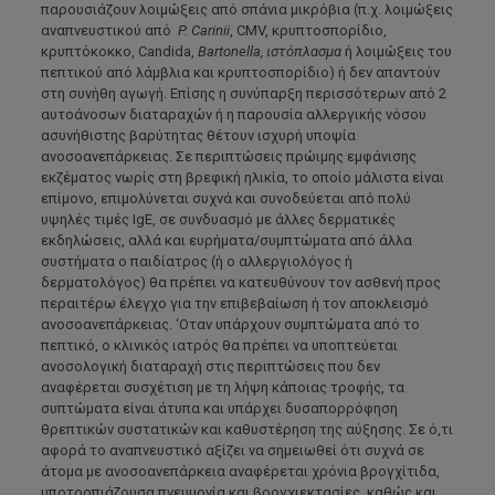
παρουσιάζουν λοιμώξεις από σπάνια μικρόβια (π.χ. λοιμώξεις
αναπνευστικού από
P
.
Carinii
, CMV, κρυπτοσπορίδιο,
κρυπτόκοκκο, Candida,
Bartonella
, ιστόπλασμα
ή λοιμώξεις του
πεπτικού από λάμβλια και κρυπτοσπορίδιο) ή δεν απαντούν
στη συνήθη αγωγή. Επίσης η συνύπαρξη περισσότερων από 2
αυτοάνοσων διαταραχών ή η παρουσία αλλεργικής νόσου
ασυνήθιστης βαρύτητας θέτουν ισχυρή υποψία
ανοσοανεπάρκειας. Σε περιπτώσεις πρώιμης εμφάνισης
εκζέματος νωρίς στη βρεφική ηλικία, το οποίο μάλιστα είναι
επίμονο, επιμολύνεται συχνά και συνοδεύεται από πολύ
υψηλές τιμές IgE, σε συνδυασμό με άλλες δερματικές
εκδηλώσεις, αλλά και ευρήματα/συμπτώματα από άλλα
συστήματα ο παιδίατρος (ή ο αλλεργιολόγος ή
δερματολόγος) θα πρέπει να κατευθύνουν τον ασθενή προς
περαιτέρω έλεγχο για την επιβεβαίωση ή τον αποκλεισμό
ανοσοανεπάρκειας. ‘Οταν υπάρχουν συμπτώματα από το
πεπτικό, ο κλινικός ιατρός θα πρέπει να υποπτεύεται
ανοσολογική διαταραχή στις περιπτώσεις που δεν
αναφέρεται συσχέτιση με τη λήψη κάποιας τροφής, τα
συπτώματα είναι άτυπα και υπάρχει δυσαπορρόφηση
θρεπτικών συστατικών και καθυστέρηση της αύξησης. Σε ό,τι
αφορά το αναπνευστικό αξίζει να σημειωθεί ότι συχνά σε
άτομα με ανοσοανεπάρκεια αναφέρεται χρόνια βρογχίτιδα,
υποτροπιάζουσα πνευμονία και βρογχιεκτασίες, καθώς και