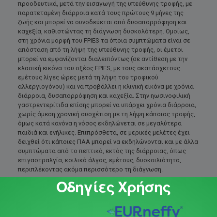
προοδευτικά, μετά την εισαγωγή της υπεύθυνης τροφής, με
παρατεταμένη διάρροια κατά τους πρώτους 9 μήνες της
ζωής και μπορεί να συνοδεύεται από δυσαπορρόφηση και
καχεξία, καθιστώντας τη διάγνωση δυσκολότερη. Ομοίως,
στη χρόνια μορφή του FPIES τα όποια συμπτώματα είναι σε
απόσταση από τη λήψη της υπεύθυνης τροφής, οι έμετοι
μπορεί να εμφανίζονται διαλειπόντως (σε αντίθεση με την
κλασική εικόνα του οξέος FPIES, με τους ακατάσχετους
εμέτους λίγες ώρες μετά τη λήψη του τροφικού
αλλεργιογόνου) και να προβάλλει η κλινική εικόνα με χρόνια
διάρροια, δυσαπορρόφηση και καχεξία. Στην ηωσινοφιλική
γαστρεντερίτιδα επίσης μπορεί να υπάρχει χρόνια διάρροια,
χωρίς άμεση χρονική συσχέτιση με τη λήψη κάποιας τροφής,
όμως κατά κανόνα η νόσος εκδηλώνεται σε μεγαλύτερα
παιδιά και ενήλικες. Επιπρόσθετα, σε μερικές μελέτες έχει
δειχθεί ότι κάποιες ΠΑΑ μπορεί να εκδηλώνονται και με άλλα
συμπτώματα από το πεπτικό, εκτός της διάρροιας, όπως
επιγαστραλγία, κοιλικό άλγος, εμέτους, δυσκοιλιότητα,
περιπλέκοντας ακόμα περισσότερο τη διάγνωση.
Οδηγίες Χρήσης
Εκτός των ανοσοανεπαρκειών και των αλλεργικών παθήσεων
του γαστρεντερικού, παρόμοιες εκδηλώσεις συναντούμε και
σε αυτοάνοσα νοσήματα, όπως την κοιλιοκάκη και την
ιδιοπαθή φλεγμονώδη νόσο του εντέρου (ΙΦΝΕ). Η κοιλιοκάκη