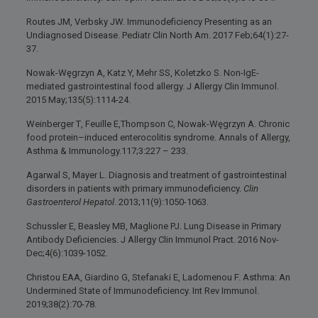
Routes JM, Verbsky JW. Immunodeficiency Presenting as an
Undiagnosed Disease. Pediatr Clin North Am. 2017 Feb;64(1):27-
37.
Nowak-Węgrzyn A, Katz Y, Mehr SS, Koletzko S. Non-IgE-
mediated gastrointestinal food allergy. J Allergy Clin Immunol.
2015 May;135(5):1114-24.
Weinberger Τ, Feuille Ε,Thompson C, Nowak-Węgrzyn A. Chronic
food protein–induced enterocolitis syndrome. Annals of Allergy,
Asthma & Immunology.117;3:227 – 233.
Agarwal S, Mayer L. Diagnosis and treatment of gastrointestinal
disorders in patients with primary immunodeficiency.
Clin
Gastroenterol Hepatol
. 2013;11(9):1050-1063.
Schussler E, Beasley MB, Maglione PJ. Lung Disease in Primary
Antibody Deficiencies. J Allergy Clin Immunol Pract. 2016 Nov-
Dec;4(6):1039-1052.
Christou EAA, Giardino G, Stefanaki E, Ladomenou F. Asthma: An
Undermined State of Immunodeficiency. Int Rev Immunol.
2019;38(2):70-78.