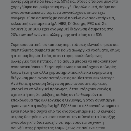
αλλεργική ρινίτιδα (έως και 50%) και στους οποίους μάλιστα
χορηγήθηκε και ρυθμιστική αγωγή. Παρόλα αυτά, άσθμα και
ανοσοανεπάρκεια μπορεί να συνυπάρχουν, όπως έχει
αναφερθεί σε ασθενείς με κοινή ποικίλη ανοσοανεπάρκεια,
εκλεκτική ανεπάρκεια IgA, HIES, Di George, IPEX κ.ά. Σε
ασθενείς με SCID έχει αναφερθεί διάγνωση άσθματος στο
20% των ασθενών και αλλεργικής ρινίτιδας στο 50%.
Συμπερασματικά, σε κάποιες περιπτώσεις κλινικά σημεία και
συμπτώματα συμβατά με τα κοινά αλλεργικά νοσήματα, όπως
η ατοπική δερματίτιδα, οι κυτταρομεσολαβούμενες
αλλεργίες του πεπτικού ή το άσθμα μπορεί να υποκρύπτουν
ανοσοανεπάρκεια. Στην περίπτωση που υπάρχουν σοβαρές
λοιμώξεις ή και άλλα χαρακτηριστικά κλινικά ευρήματα η
διάγνωση μιας ανοσοανεπάρκειας καθίσταται ευκολότερη.
Αντίθετα, η έγκαιρη διάγνωση μιας ανοσοανεπάρκειας
μπορεί να αποδειχθεί πρόκληση, όταν υπάρχουν κοινές ή
σχετικά ήπιες λοιμώξεις, καθώς αυτές θεωρούνται
επακόλουθα της αλλεργικής φλεγμονής, ή όταν συνυπάρχει
ηωσινοφιλία ή αυξημένη IgE. Εξάλλου τα αλλεργικά νοσήματα
είναι πολύ πιο συχνά από τις ανοσοανεπάρκειες. Ο κλινικός
ιατρός θα πρέπει να υποπτεύεται την πιθανότητα ύπαρξης
ανοσολογικής διαταραχής σε περιπτώσεις συχνών ή
ασυνήθιστης βαρύτητας λοιμώξεων, σε ασθενείς που