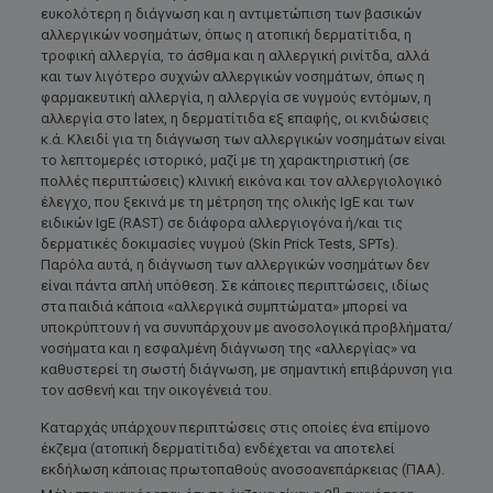
ευκολότερη η διάγνωση και η αντιμετώπιση των βασικών
αλλεργικών νοσημάτων, όπως η ατοπική δερματίτιδα, η
τροφική αλλεργία, το άσθμα και η αλλεργική ρινίτδα, αλλά
και των λιγότερο συχνών αλλεργικών νοσημάτων, όπως η
φαρμακευτική αλλεργία, η αλλεργία σε νυγμούς εντόμων, η
αλλεργία στο latex, η δερματίτιδα εξ επαφής, οι κνιδώσεις
κ.ά. Κλειδί για τη διάγνωση των αλλεργικών νοσημάτων είναι
το λεπτομερές ιστορικό, μαζί με τη χαρακτηριστική (σε
πολλές περιπτώσεις) κλινική εικόνα και τον αλλεργιολογικό
έλεγχο, που ξεκινά με τη μέτρηση της ολικής IgE και των
ειδικών IgE (RAST) σε διάφορα αλλεργιογόνα ή/και τις
δερματικές δοκιμασίες νυγμού (Skin Prick Tests, SPTs).
Παρόλα αυτά, η διάγνωση των αλλεργικών νοσημάτων δεν
είναι πάντα απλή υπόθεση. Σε κάποιες περιπτώσεις, ιδίως
στα παιδιά κάποια «αλλεργικά συμπτώματα» μπορεί να
υποκρύπτουν ή να συνυπάρχουν με ανοσολογικά προβλήματα/
νοσήματα και η εσφαλμένη διάγνωση της «αλλεργίας» να
καθυστερεί τη σωστή διάγνωση, με σημαντική επιβάρυνση για
τον ασθενή και την οικογένειά του.
Καταρχάς υπάρχουν περιπτώσεις στις οποίες ένα επίμονο
έκζεμα (ατοπική δερματίτιδα) ενδέχεται να αποτελεί
εκδήλωση κάποιας πρωτοπαθούς ανοσοανεπάρκειας (ΠΑΑ).
η