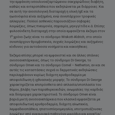
την εμφάνιση ινσουλινοεξαρτώμενου σακχαρώδους διαβήτη,
καθώς και εντεροπάθεια που εκδηλώνεται με διάρροιες. Και
σε αυτή την ανοσολογική διαταραχή η ολική IgE και τα
ηωσινόφιλα είναι αυξημένα, ενώ συνυπάρχουν τροφικές
αλλεργίες. Πολλοί ασθενείς παρουσιάζουν σοβαρές
λοιμώξεις, όπως πνευμονία, σηψαιμία, μηνιγγίτιδα κ.ά. Επίσης
φυλοσύνδετη διαταραχή στην οποία εμφανίζεται έκζεμα στον
ο
1
χρόνο ζωής είναι το σύνδρομο Wiskott-Aldrich, στο οποίο
συνυπάρχουν θρομβοπενία, συχνές λοιμώξεις και αυξημένος
κίνδυνος για αυτοάνοσα νοσήματα και κακοήθειες.
Έκζεμα επίσης μπορεί να εμφανιστεί και σε άλλες σπάνιες
ανοσοανεπάρκειες, όπως το σύνδρομο Di George, το
σύνδρομο Omen και το σύνδρομο Comel – Netherton, αν και σε
αυτές τις καταστάσεις συχνά οι δερματικές εκδηλώσεις
περιλαμβάνουν κυρίως διάχυτη ερυθροδερμία με
αποφολίδωση ή ιχθυασικής μορφής. Το σύνδρομο Di George
χαρακτηρίζεται επιπρόσθετα από απλασία/υποπλασία του
θύμου, βλάβη των παραθυρεοειδών, ανωμαλίες της καρδιάς
και δύσμορφα χαρακτηριστικά. Το σύνδρομο Omen είναι
βαριά μικτή ανοσοανεπάρκεια που κλασικά εμφανίζεται με
αποφολιδωτική ερυθροδερμία, διάχυτη αλωπεκία,
λεμφαδενοπάθεια, ηπατοσπληνομεγαλία, υποτροπιάζουσες
λομώξεις από ευκαιριακά παθογόνα μικρόβια και καχεξία/