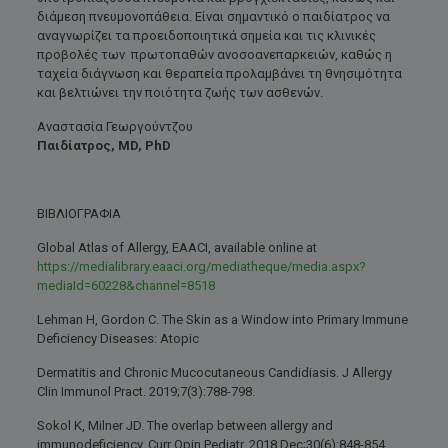
διάμεση πνευμονοπάθεια. Είναι σημαντικό ο παιδίατρος να
αναγνωρίζει τα προειδοποιητικά σημεία και τις κλινικές
προβολές των πρωτοπαθών ανοσοανεπαρκειών, καθώς η
ταχεία διάγνωση και θεραπεία προλαμβάνει τη θνησιμότητα
και βελτιώνει την ποιότητα ζωής των ασθενών.
Αναστασία Γεωργούντζου
Παιδίατρος, MD, PhD
ΒΙΒΛΙΟΓΡΑΦΙΑ
Global Atlas of Allergy, ΕΑΑCI, available online at
https://medialibrary.eaaci.org/mediatheque/media.aspx?
mediaId=60228&channel=8518
Lehman H, Gordon C. The Skin as a Window into Primary Immune
Deficiency Diseases: Atopic
Dermatitis and Chronic Mucocutaneous Candidiasis. J Allergy
Clin Immunol Pract. 2019;7(3):788-798.
Sokol K, Milner JD. The overlap between allergy and
immunodeficiency. Curr Opin Pediatr. 2018 Dec;30(6):848-854.