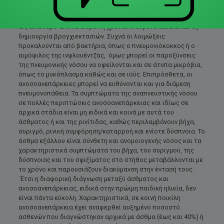
πιο συχνές ανοσοανεπάρκειες προδιαθέτουν σε σοβαρές και
υποτροπιάζουσες λοιμώξεις αναπνευστικού και συχνά έχουν
ως απώτερο αποτέλεσμα τη χρόνια πνευμονοπάθεια και τη
δημιουργία βρογχιεκτασιών. Συχνά οι λοιμώξεις
προκαλούνται από βακτήρια, όπως ο πνευμονιόκοκκος ή ο
αιμόφιλος της ινφλουέντζας, όμως μπορεί οι παροξύνσεις
της πνευμονικής νόσου να οφείλονται και σε άτυπα μικρόβια,
όπως το μυκόπλασμα καθώς και σε ιούς. Επιπρόσθετα, οι
ανοσοανεπάρκειες μπορεί να ευθύνονται και για διάμεση
πνευμονοπάθεια. Τα συμπτώματα της αναπνευστικής νόσου
σε πολλές περιπτώσεις ανοσοανεπάρκειας και ιδίως σε
αρχικά στάδια είναι μη ειδικά και κοινά με αυτά του
άσθματος ή και της ρινίτιδας, καθώς περιλαμβάνουν βήχα,
συριγμό, ρινική συμφόρηση/καταρροή και ενίοτε δύσπνοια. Το
άσθμα εξάλλου είναι σύνθετη και ανομοιογενής νόσος και τα
χαρακτηριστικά συμπτώματα του βήχα, του συριγμού, της
δύσπνοιας και του σφιξίματος στο στήθος μεταβάλλονται με
το χρόνο και παρουσιάζουν διακύμανση στην έντασή τους.
Έτσι η διαφορική διάγνωση μεταξύ άσθματος και
ανοσοανεπάρκειας, ειδικά στην πρώιμη παιδική ηλικία, δεν
είναι πάντα εύκολη. Χαρακτηριστικά, σε κοινή ποικίλη
ανοσοανεπάρκεια έχει αναφερθεί αυξημένο ποσοστό
ασθενών που διαγνώστηκαν αρχικά με άσθμα (έως και 40%) ή