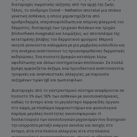
διαταραχές σωματικής αύξησης από την αρχή της ζωής.
Τέλος, το σύνδρομο Comel – Netherton αποτελεί μια σπάνια
γενετική ασθένεια, η οποία χαρακτηρίζεται από
ερυθροδερμία, υπεραποφολίδωση και επίμονη φλεγμονή του
δέρματος, διαταραχή των τριχικών θυλάκων και τριχών
(trichorrhexis invaginata) και λοιμώξεις, ως αποτελέσμα της
εκτεταμένης βλάβης του δερματικού φραγμού. Μερικά
νεογνά γεννιούνται καλυμμένα με μία μεμβράνη κολλοδίου και
στη συνέχεια αναπτύσσουν τις προαναφερθείσες δερματικές
εκδηλώσεις. Ένα ποσοστό βρεφών καταλήγει λόγω
αφυδάτωσης και άλλων συστηματικών επιπλοκών. Σε πολλά
βρέφη εμφανίζεται έκζεμα, ενώ προοδευτικά αναπτύσσονται
τροφικές και αναπνευστικές αλλεργίες, με παρουσία
αυξημένων τιμών IgE και ηωσινοφίλων.
Διαταραχές από το γαστρεντερικό σύστημα αναφέρονται σε
ποσοστό 5% έως 50% των ασθενών με ανοσοανεπάρκειες,
καθώς το έντερο είναι το μεγαλύτερο λεμφοειδές όργανο
στο σώμα, με πληθώρα λεμφοκυττάρων και φυσιολογικά
παράγει μεγάλες ποσότητες ανοσοσφαιρινών. Η
δυσλειτουργία των ανοσολογικών μηχανισμών που διατηρούν
την ισορροπία μεταξύ ενεργού ανοσίας και ανοχής στο
έντερο, είτε στα πλαίσια αλλεργίας είτε στα πλαίσια
αυτοανοσίας ή ανοσοανεπάρκειας, μπορεί να οδηγήσει σε