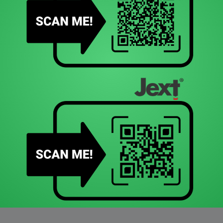
Πανελλήνια Συνέδρια
Επερχόμενα
Προηγούμενα
Workshops
Επερχόμενα
Προηγούμενα
Μονοθεματικά Διαδικτυακά Σεμινάρια
Μελλοντικά Συνέδρια EAACI
Άλλα συνέδρια εξωτερικού
Συνέδρια άλλων Ελληνικών Εταιριών