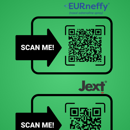
Με συναδελφικούς χαιρετισμούς
Οι Πρόεδροι της Οργανωτικής Επιτροπής
Μιχάλης Ανθρακόπουλος
Κώστας Πρίφτης
Πρόεδρος Ελληνικής
Πρόεδρος Ελληνικής
Παιδοπνευμονολογικής
Παιδοαλλεργιολογικής
Εταιρείας
Εταιρείας
Ελληνική Παιδοαλλεργιολογική
ΦΟΡΕΑΣ
Εταιρεία
ΟΡΓΑΝΩΣΗΣ:
Ελληνική Παιδοπνευμονολογική
Εταιρεία
Αθήνα, Μέγαρο Διεθνές Συνεδριακό
ΤΟΠΟΣ:
Κέντρο Αθηνών
ΕΝΑΡΞΗ:
Παρασκευή, 19 Σεπτεμβρίου 2014
ΛΗΞΗ:
Κυριακή, 21 Σεπτεμβρίου 2014