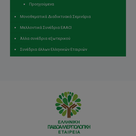
Προηγούμενα
Μονοθεματικά Διαδικτυακά Σεμινάρια
Μελλοντικά Συνέδρια EAACI
Άλλα συνέδρια εξωτερικού
Συνέδρια άλλων Ελληνικών Εταιριών