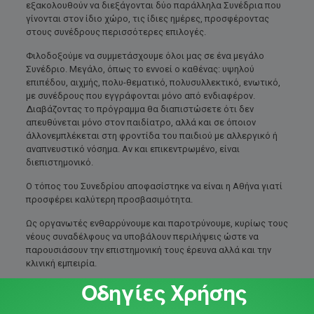
εξακολουθούν να διεξάγονται δύο παράλληλα Συνέδρια που
γίνονται στον ίδιο χώρο, τις ίδιες ημέρες, προσφέροντας
στους συνέδρους περισσότερες επιλογές.
Φιλοδοξούμε να συμμετάσχουμε όλοι μας σε ένα μεγάλο
Συνέδριο. Μεγάλο, όπως το εννοεί ο καθένας: υψηλού
επιπέδου, αιχμής, πολυ-θεματικό, πολυσυλλεκτικό, ενωτικό,
με συνέδρους που εγγράφονται μόνο από ενδιαφέρον.
Διαβάζοντας το πρόγραμμα θα διαπιστώσετε ότι δεν
απευθύνεται μόνο στον παιδίατρο, αλλά και σε όποιον
άλλονεμπλέκεται στη φροντίδα του παιδιού με αλλεργικό ή
αναπνευστικό νόσημα. Αν και επικεντρωμένο, είναι
διεπιστημονικό.
Ο τόπος του Συνεδρίου αποφασίστηκε να είναι η Αθήνα γιατί
προσφέρει καλύτερη προσβασιμότητα.
Ως οργανωτές ενθαρρύνουμε και παροτρύνουμε, κυρίως τους
νέους συναδέλφους να υποβάλουν περιλήψεις ώστε να
παρουσιάσουν την επιστημονική τους έρευνα αλλά και την
κλινική εμπειρία.
Οδηγίες Χρήσης
Προσβλέπουμε στην ενεργή συμμετοχή σας που θα συμβάλει
στην επιτυχία του Συνεδρίου. Έχουμε τη βεβαιότητα ότι οι
προσδοκίες σας δεν θα διαψευστούν.