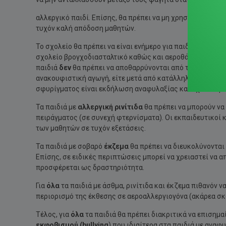
αλλεργικό παιδί. Επίσης, θα πρέπει να μη χρησιμοποιούν
τυχόν καλή απόδοση μαθητών.
Το σχολείο θα πρέπει να είναι ενήμερο για παιδιά με σοβα
σχολείο βρογχοδιασταλτικό καθώς και αεροθάλαμος για τη 
παιδιά
δεν
θα πρέπει να αποθαρρύνονται από την άσκηση 
ανακουφιστική αγωγή, είτε μετά από κατάλληλη προθέρμα
σφυρίγματος είναι εκδήλωση αναφυλαξίας και όχι απλή 
Τα παιδιά με
αλλεργική ρινίτιδα
θα πρέπει να μπορούν να
πειράγματος (σε συνεχή φτερνίσματα). Οι εκπαιδευτικοί κα
των μαθητών σε τυχόν εξετάσεις.
Τα παιδιά με σοβαρό
έκζεμα
θα πρέπει να διευκολύνονται
Επίσης, σε ειδικές περιπτώσεις μπορεί να χρειαστεί να 
προσφέρεται ως δραστηριότητα.
Για
όλα
τα παιδιά με άσθμα, ρινίτιδα και έκζεμα πιθανόν 
περιορισμό της έκθεσης σε αεροαλλεργιογόνα (ακάρεα σκ
Τέλος, για
όλα
τα παιδιά θα πρέπει διακριτικά να επισημα
εκφοβισμού (
bullying
) που ιδιαίτερα στα παιδιά με αναφ