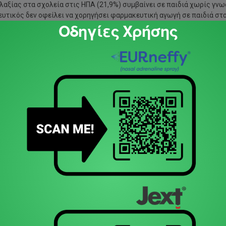
λαξίας στα σχολεία στις ΗΠΑ (21,9%) συμβαίνει σε παιδιά χωρίς γν
δευτικός δεν οφείλει να χορηγήσει φαρμακευτική αγωγή σε παιδιά στ
Οδηγίες Χρήσης
ε παιδί, σε συνεργασία και με τη σχολική νοσηλεύτρια, όταν είναι δι
φαλίζουν ασφαλές περιβάλλον για κάθε αλλεργικό παιδί.
.
ρχει στο σχολείο γραπτό Πλάνο Αντιμετώπισης Αναφυλαξίας καθώς κ
υή μπορεί να είναι ατομικής χρήσης ή/και γενικής χρήσης. Η θέση πρ
α όπου υπάρχει , από το παιδί και από κάθε εκπαιδευτικό (και αυτο
μερομηνία λήξης. Σε περίπτωση εξωσχολικής δραστηριότητας (π.χ. 
πεύθυνο εκπαιδευτικό που θα έχει στην επίβλεψή του τα αλλεργικά π
κπαιδεύονται —σε τακτά επαναλαμβανόμενα σεμινάρια— πώς θα αναγνωρ
ισόδια αναφυλαξίας. Η σχολική νοσηλεύτρια θα μπορούσε να οργανώ
αναφυλαξία, η χορήγηση αδρεναλίνης είναι το πρωταρχικό βήμα, ενώ
τάτε από τους γονείς κάθε παιδιού γραπτή λίστα με τα υπεύθυνα αλλερ
θυνοι εστιατορίου σε όσα σχολεία διαθέτουν. Οπωσδήποτε τα έτοιμα 
τραπεζαρία τα παιδιά πρέπει πάντα να πλένουν χέρια πριν τα γεύματα 
ονται προσεκτικά. Καλό είναι να επισημανθεί, ως εσωτερικός κανόνα
την τάξη