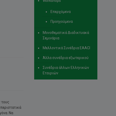
Workshops
Επερχόμενα
Προηγούμενα
Μονοθεματικά Διαδικτυακά
Σεμινάρια
Μελλοντικά Συνέδρια EAACI
Άλλα συνέδρια εξωτερικού
Συνέδρια άλλων Ελληνικών
Εταιριών
ς τους
 περιστατικά
γόνα. Να