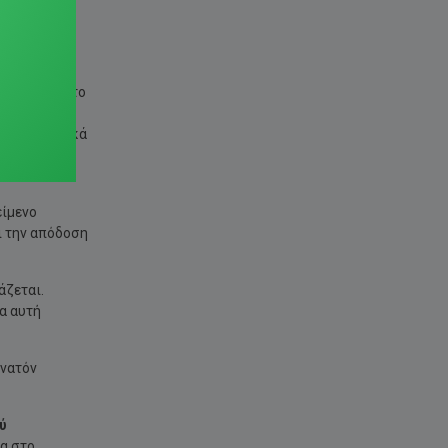
ση για την
α υπάρχει στο
μαζί του. Τα
υν προληπτικά
 δύσπνοιας-
είμενο
ει την απόδοση
άζεται.
α αυτή
υνατόν
ύ
τα στο