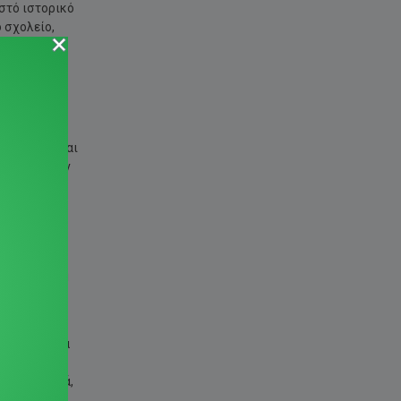
ωστό ιστορικό
ο σχολείο,
αθέσιμη.
αι
έπει να είναι
ύς που τυχόν
εκδρομή) το
αιδιά.
ίζουν και
σει την
 ακολουθεί η
γιογόνα, για
μικρογεύματα
και οι
ς στα παιδιά,