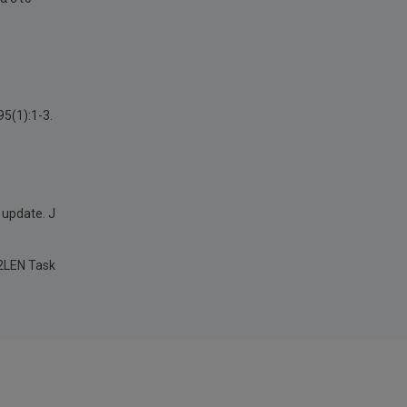
95(1):1-3.
 update. J
A2LEN Task