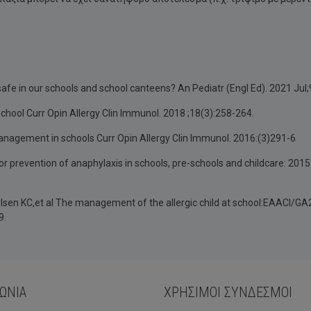
 safe in our schools and school canteens? An Pediatr (Engl Ed). 2021 Jul;
school Curr Opin Allergy Clin Immunol. 2018 ;18(3):258-264.
 management in schools Curr Opin Allergy Clin Immunol. 2016:(3)291-6
for prevention of anaphylaxis in schools, pre-schools and childcare: 2015
rlsen KC,et al The management of the allergic child at school:EAACI/G
9.
ΩΝΙΑ
ΧΡΗΣΙΜΟΙ ΣΥΝΔΕΣΜΟΙ