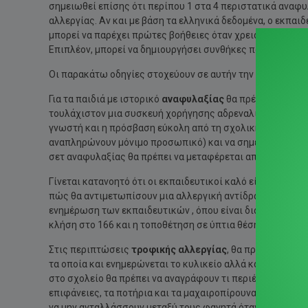
σημειωθεί επίσης ότι περίπου 1 στα 4 περιστατικά αναφυ
αλλεργίας. Αν και με βάση τα ελληνικά δεδομένα, ο εκπαι
μπορεί να παρέχει πρώτες βοήθειες όταν χρειαστεί για κάθ
Επιπλέον, μπορεί να δημιουργήσει συνθήκες που να εξασ
Οι παρακάτω οδηγίες στοχεύουν σε αυτήν την κατεύθυνση
Για τα παιδιά με ιστορικό
αναφυλαξίας
θα πρέπει να υπά
τουλάχιστον μια συσκευή χορήγησης αδρεναλίνης. Η συσκε
γνωστή και η πρόσβαση εύκολη από τη σχολική νοσηλεύτρι
αναπληρώνουν μόνιμο προσωπικό) και να σημειώνεται η η
σετ αναφυλαξίας θα πρέπει να μεταφέρεται από κάποιον υ
Γίνεται κατανοητό ότι οι εκπαιδευτικοί καλό είναι να ε
πώς θα αντιμετωπίσουν μια αλλεργική αντίδραση και επε
ενημέρωση των εκπαιδευτικών , όπου είναι διαθέσιμη.Σε 
κλήση στο 166 και η τοποθέτηση σε ύπτια θέση.
Στις περιπτώσεις
τροφικής αλλεργίας
, θα πρέπει να ζη
τα οποία και ενημερώνεται το κυλικείο αλλά και οι υπεύ
στο σχολείο θα πρέπει να αναγράφουν τι περιέχουν. Στην 
επιφάνειες, τα ποτήρια και τα μαχαιροπίρουνα να καθαρίζ
να μην ανταλλάσσουν μεταξύ τους φαγητά όταν υπάρχει σ