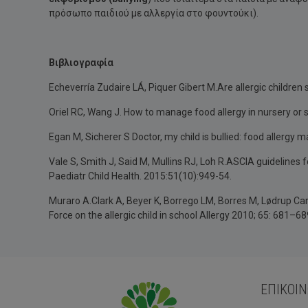
πρόσωπο παιδιού με αλλεργία στο φουντούκι).
Βιβλιογραφία
Echeverría Zudaire LÁ, Piquer Gibert M.Are allergic children
Oriel RC, Wang J. How to manage food allergy in nursery or 
Egan M, Sicherer S Doctor, my child is bullied: food allergy
Vale S, Smith J, Said M, Mullins RJ, Loh R.ASCIA guidelines 
Paediatr Child Health. 2015:51(10):949-54.
Muraro A.Clark A, Beyer K, Borrego LM, Borres M, Lødrup Ca
Force on the allergic child in school Allergy 2010; 65: 681–68
ΕΠΙΚΟΙΝ