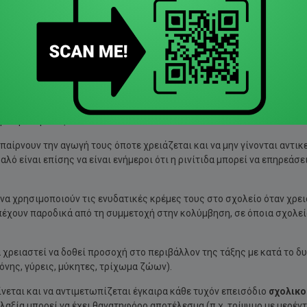
ται αλλεργικές τροφές στη διαδικασία του μαθήματος ή ως επιβράβευ
ρό
άσθμα
, ώστε να έχει πλάνο αντιμετώπισης κρίσης άσθματος και ν
χορήγησή του. Εναλλακτικά, το παιδί με άσθμα θα πρέπει να τα έχει 
στη διάρκεια της γυμναστικής, αλλά να συμμετέχουν είτε αφού λάβο
νση. Προσοχή χρειάζεται επίσης στην περίπτωση που ένα επεισόδιο
κρίση άσθματος.
 παίρνουν την αγωγή τους όποτε χρειάζεται και να μην γίνονται αντικ
λό είναι επίσης να είναι ενήμεροι ότι η ρινίτιδα μπορεί να επηρεάσ
 να χρησιμοποιούν τις ενυδατικές κρέμες τους στο σχολείο όταν χρει
απέχουν παροδικά από τη συμμετοχή στην κολύμβηση, σε όποια σχολεί
να χρειαστεί να δοθεί προσοχή στο περιβάλλον της τάξης με κατά το δ
όνης, γύρεις, μύκητες, τρίχωμα ζώων).
ίνεται και να αντιμετωπίζεται έγκαιρα κάθε τυχόν επεισόδιο
σχολικο
υλαξία μπορεί να έχει θανατηφόρο αποτέλεσμα (π.χ. τρίψιμο με μερέν